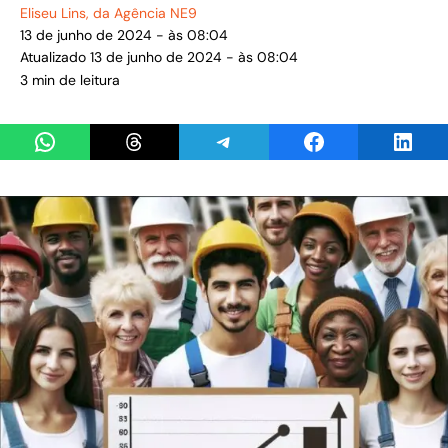
Eliseu Lins
, da Agência NE9
13 de junho de 2024 - às 08:04
Atualizado 13 de junho de 2024 - às 08:04
3 min de leitura
Share on WhatsApp
Share on Threads
Share on Telegram
Share on Facebook
Share 