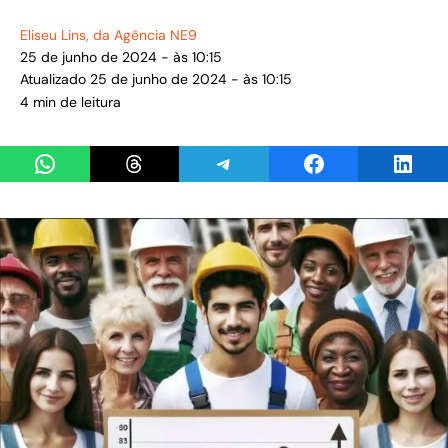
Eliseu Lins
, da Agência NE9
25 de junho de 2024 - às 10:15
Atualizado 25 de junho de 2024 - às 10:15
4 min de leitura
Share on WhatsApp
Share on Threads
Share on Telegram
Share on Facebook
Share 