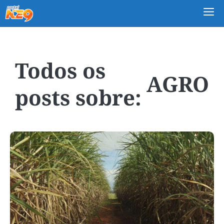
M
AGRO