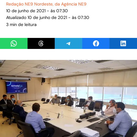
Redação NE9 Nordeste
, da Agência NE9
10 de junho de 2021 - às 07:30
Atualizado 10 de junho de 2021 - às 07:30
3 min de leitura
Share on WhatsApp
Share on Threads
Share on Telegram
Share on Facebook
Share 