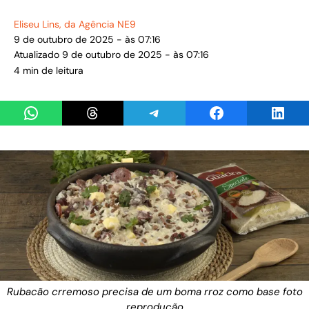
Eliseu Lins
, da Agência NE9
9 de outubro de 2025 - às 07:16
Atualizado 9 de outubro de 2025 - às 07:16
4 min de leitura
Share on WhatsApp
Share on Threads
Share on Telegram
Share on Facebook
Share 
Rubacão crremoso precisa de um boma rroz como base foto
reprodução