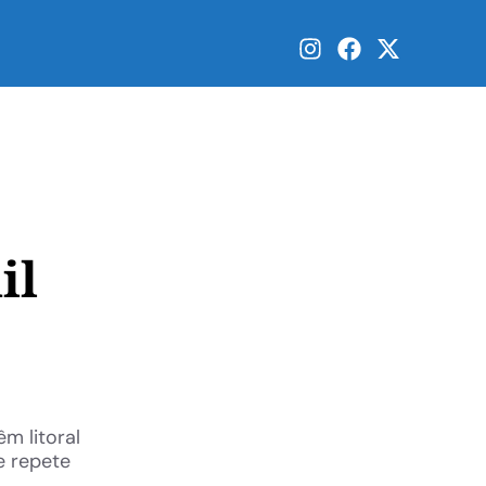
il
m litoral
e repete