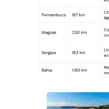
Li
Pernambuco
187 km
ág
Co
Alagoas
230 km
co
Li
Sergipe
163 km
es
Ma
Bahia
1.183 km
re