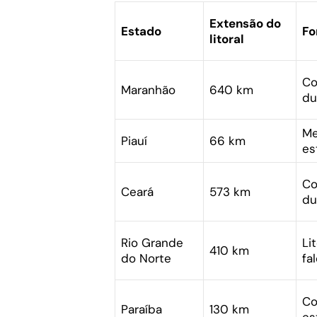
Extensão do
Estado
Fo
litoral
Co
Maranhão
640 km
du
Me
Piauí
66 km
es
Co
Ceará
573 km
du
Rio Grande
Li
410 km
do Norte
fa
Co
Paraíba
130 km
es