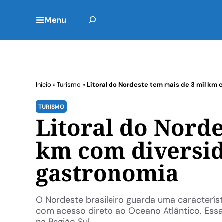
Menu
Início
»
Turismo
»
Litoral do Nordeste tem mais de 3 mil km 
TURISMO
Litoral do Norde
km com diversid
gastronomia
O Nordeste brasileiro guarda uma característ
com acesso direto ao Oceano Atlântico. Essa 
na Região Sul, ...