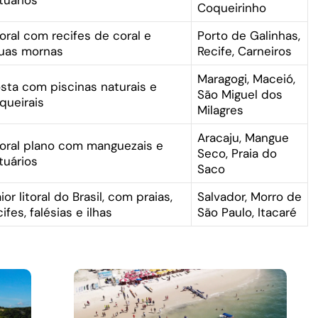
Coqueirinho
toral com recifes de coral e
Porto de Galinhas,
uas mornas
Recife, Carneiros
Maragogi, Maceió,
sta com piscinas naturais e
São Miguel dos
queirais
Milagres
Aracaju, Mangue
toral plano com manguezais e
Seco, Praia do
tuários
Saco
ior litoral do Brasil, com praias,
Salvador, Morro de
cifes, falésias e ilhas
São Paulo, Itacaré