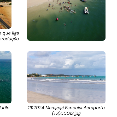
 que liga
eprodução
urilo
11112024 Maragogi Especial Aeroporto
(TS)00013.jpg