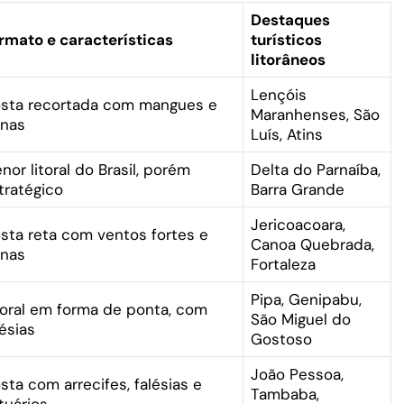
Destaques
rmato e características
turísticos
litorâneos
Lençóis
sta recortada com mangues e
Maranhenses, São
nas
Luís, Atins
nor litoral do Brasil, porém
Delta do Parnaíba,
tratégico
Barra Grande
Jericoacoara,
sta reta com ventos fortes e
Canoa Quebrada,
nas
Fortaleza
Pipa, Genipabu,
toral em forma de ponta, com
São Miguel do
lésias
Gostoso
João Pessoa,
sta com arrecifes, falésias e
Tambaba,
tuários