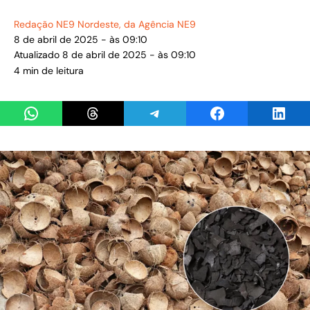
Redação NE9 Nordeste
, da Agência NE9
8 de abril de 2025 - às 09:10
Atualizado 8 de abril de 2025 - às 09:10
4 min de leitura
Share on WhatsApp
Share on Threads
Share on Telegram
Share on Facebook
Share 