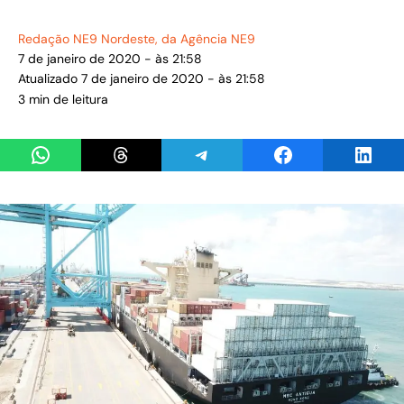
Redação NE9 Nordeste
, da Agência NE9
7 de janeiro de 2020 - às 21:58
Atualizado 7 de janeiro de 2020 - às 21:58
3 min de leitura
Share on WhatsApp
Share on Threads
Share on Telegram
Share on Facebook
Share 