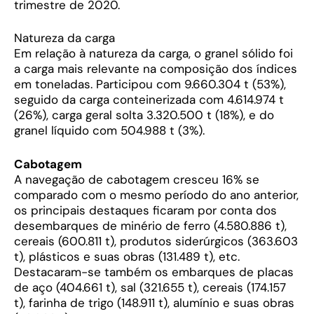
trimestre de 2020.
Natureza da carga
Em relação à natureza da carga, o granel sólido foi
a carga mais relevante na composição dos índices
em toneladas. Participou com 9.660.304 t (53%),
seguido da carga conteinerizada com 4.614.974 t
(26%), carga geral solta 3.320.500 t (18%), e do
granel líquido com 504.988 t (3%).
Cabotagem
A navegação de cabotagem cresceu 16% se
comparado com o mesmo período do ano anterior,
os principais destaques ficaram por conta dos
desembarques de minério de ferro (4.580.886 t),
cereais (600.811 t), produtos siderúrgicos (363.603
t), plásticos e suas obras (131.489 t), etc.
Destacaram-se também os embarques de placas
de aço (404.661 t), sal (321.655 t), cereais (174.157
t), farinha de trigo (148.911 t), alumínio e suas obras