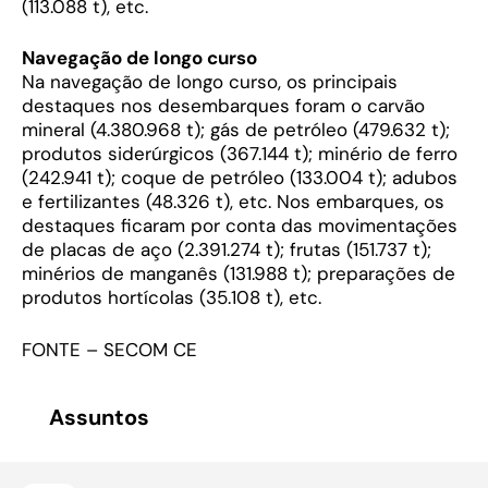
(113.088 t), etc.
Navegação de longo curso
Na navegação de longo curso, os principais
destaques nos desembarques foram o carvão
mineral (4.380.968 t); gás de petróleo (479.632 t);
produtos siderúrgicos (367.144 t); minério de ferro
(242.941 t); coque de petróleo (133.004 t); adubos
e fertilizantes (48.326 t), etc. Nos embarques, os
destaques ficaram por conta das movimentações
de placas de aço (2.391.274 t); frutas (151.737 t);
minérios de manganês (131.988 t); preparações de
produtos hortícolas (35.108 t), etc.
FONTE – SECOM CE
Assuntos