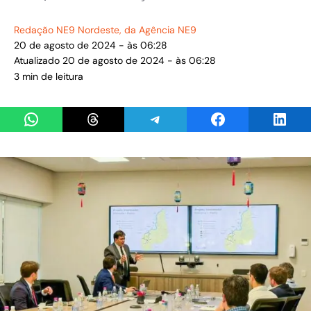
Redação NE9 Nordeste
, da Agência NE9
20 de agosto de 2024 - às 06:28
Atualizado 20 de agosto de 2024 - às 06:28
3 min de leitura
Share on WhatsApp
Share on Threads
Share on Telegram
Share on Facebook
Share 