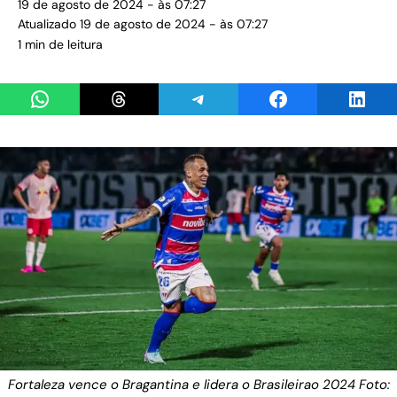
19 de agosto de 2024 - às 07:27
Atualizado 19 de agosto de 2024 - às 07:27
1 min de leitura
Share on WhatsApp
Share on Threads
Share on Telegram
Share on Facebook
Share 
Fortaleza vence o Bragantina e lidera o Brasileirao 2024 Foto: