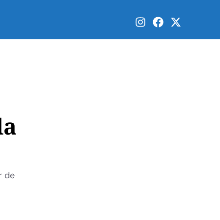
da
r de