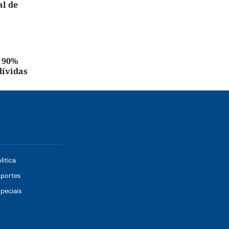
al de
é 90%
dívidas
lítica
sportes
peciais