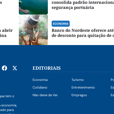
s
consolida padrão internacion
segurança portuária
ECONOMIA
 abrir
Banco do Nordeste oferece at
tina
de desconto para quitação de 
EDITORIAIS
Economia
Turismo
Po
Cotidiano
Entretenimento
E
Não deixe de Ver
Empregos
Es
que tem o
a economia,
vado para