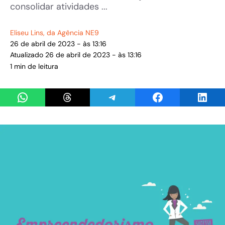
consolidar atividades ...
Eliseu Lins
, da Agência NE9
26 de abril de 2023 - às 13:16
Atualizado 26 de abril de 2023 - às 13:16
1 min de leitura
Share on WhatsApp
Share on Threads
Share on Telegram
Share on Facebook
Share 