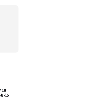
 10
eb do