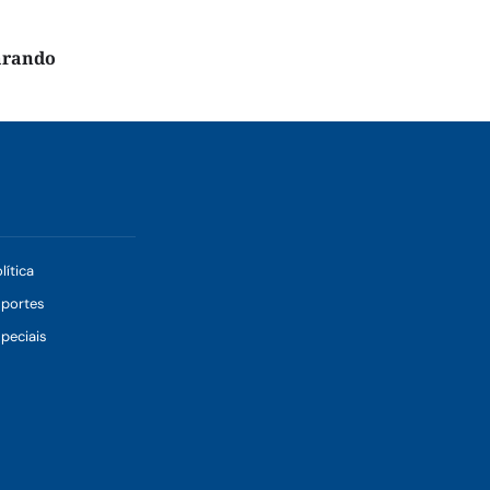
arando
lítica
sportes
peciais