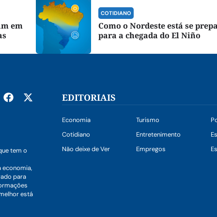
COTIDIANO
cam em
Como o Nordeste está se prep
as
para a chegada do El Niño
EDITORIAIS
Economia
Turismo
Po
Cotidiano
Entretenimento
E
Não deixe de Ver
Empregos
Es
que tem o
a economia,
vado para
nformações
 melhor está