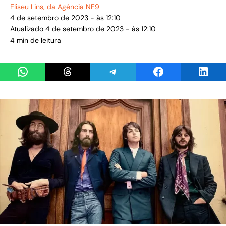
Eliseu Lins
, da Agência NE9
4 de setembro de 2023 - às 12:10
Atualizado 4 de setembro de 2023 - às 12:10
4 min de leitura
Share on WhatsApp
Share on Threads
Share on Telegram
Share on Facebook
Share 