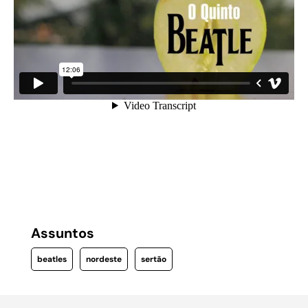
Assuntos
beatles
nordeste
sertão