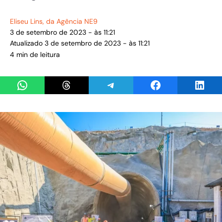
Eliseu Lins
, da Agência NE9
3 de setembro de 2023 - às 11:21
Atualizado 3 de setembro de 2023 - às 11:21
4 min de leitura
Share on WhatsApp
Share on Threads
Share on Telegram
Share on Facebook
Share 