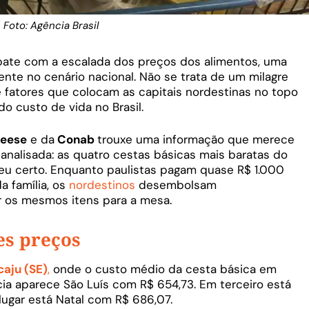
Foto: Agência Brasil
bate com a escalada dos preços dos alimentos, uma
nte no cenário nacional. Não se trata de um milagre
fatores que colocam as capitais nordestinas no topo
o custo de vida no Brasil.
ieese
e da
Conab
trouxe uma informação que merece
analisada: as quatro cestas básicas mais baratas do
eu certo. Enquanto paulistas pagam quase R$ 1.000
a família, os
nordestinos
desembolsam
r os mesmos itens para a mesa.
es preços
caju (SE)
,
onde o custo médio da cesta básica em
cia aparece São Luís com R$ 654,73. Em terceiro está
lugar está Natal com R$ 686,07.