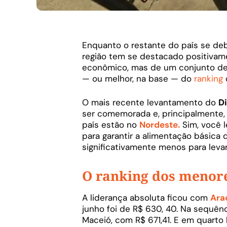
Enquanto o restante do país se de
região tem se destacado positivame
econômico, mas de um conjunto de 
— ou melhor, na base — do
ranking
d
O mais recente levantamento do
D
ser comemorada e, principalmente, 
país estão no
Nordeste.
Sim, você l
para garantir a alimentação básica d
significativamente menos para leva
O ranking dos menor
A liderança absoluta ficou com
Ara
junho foi de R$ 630, 40. Na sequên
Maceió, com R$ 671,41. E em quarto 