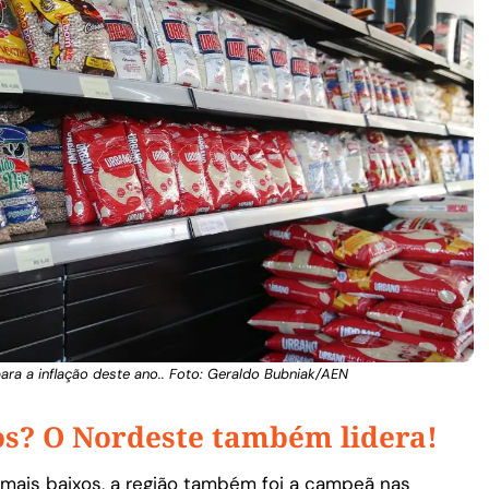
ara a inflação deste ano.. Foto: Geraldo Bubniak/AEN
os? O Nordeste também lidera!
 mais baixos, a região também foi a campeã nas