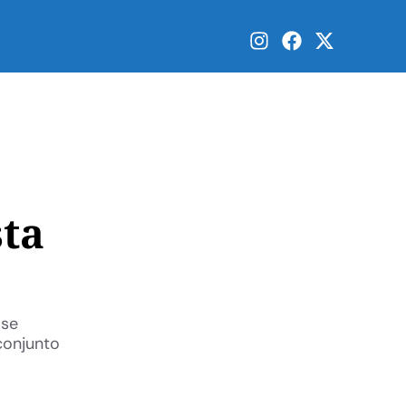
sta
 se
conjunto