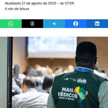
Atualizado 27 de agosto de 2025 - às 07:59
4 min de leitura
Share on WhatsApp
Share on Threads
Share on Telegram
Share on Facebook
Share 