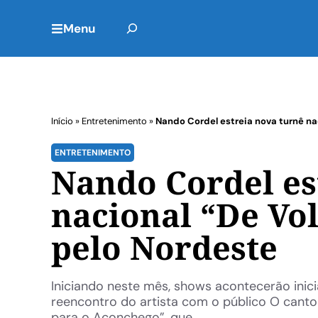
Menu
Início
»
Entretenimento
»
Nando Cordel estreia nova turnê na
ENTRETENIMENTO
Nando Cordel es
nacional “De Vo
pelo Nordeste
Iniciando neste mês, shows acontecerão inic
reencontro do artista com o público O canto
para o Aconchego”, que ...