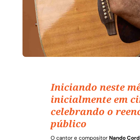
Iniciando neste m
inicialmente em ci
celebrando o reen
público
O cantor e compositor
Nando Cord