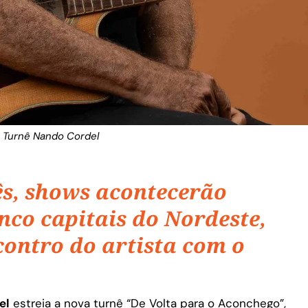
Turnê Nando Cordel
ês, shows acontecerão
nco capitais do Nordeste,
contro do artista com o
el
estreia a nova turnê “De Volta para o Aconchego”,