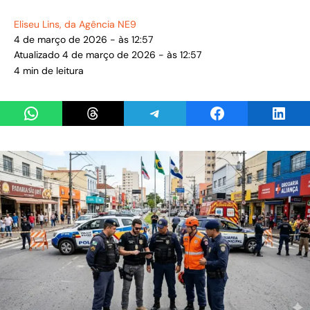
Eliseu Lins
, da Agência NE9
4 de março de 2026 - às 12:57
Atualizado 4 de março de 2026 - às 12:57
4 min de leitura
Share on WhatsApp
Share on Threads
Share on Telegram
Share on Facebook
Share 