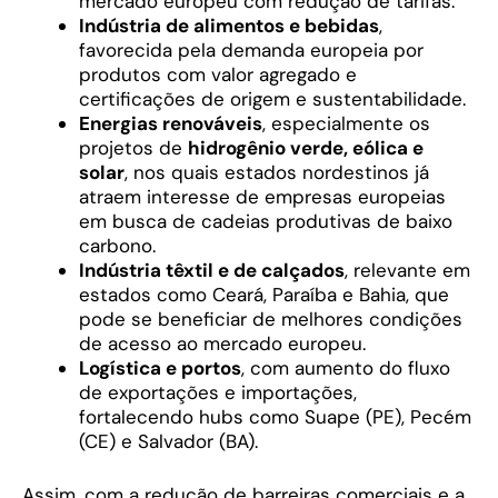
mercado europeu com redução de tarifas.
Indústria de alimentos e bebidas
,
favorecida pela demanda europeia por
produtos com valor agregado e
certificações de origem e sustentabilidade.
Energias renováveis
, especialmente os
projetos de
hidrogênio verde, eólica e
solar
, nos quais estados nordestinos já
atraem interesse de empresas europeias
em busca de cadeias produtivas de baixo
carbono.
Indústria têxtil e de calçados
, relevante em
estados como Ceará, Paraíba e Bahia, que
pode se beneficiar de melhores condições
de acesso ao mercado europeu.
Logística e portos
, com aumento do fluxo
de exportações e importações,
fortalecendo hubs como Suape (PE), Pecém
(CE) e Salvador (BA).
Assim, com a redução de barreiras comerciais e a