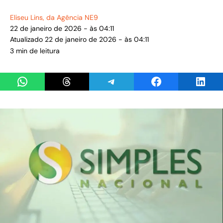
Eliseu Lins
, da Agência NE9
22 de janeiro de 2026 - às 04:11
Atualizado 22 de janeiro de 2026 - às 04:11
3 min de leitura
Share on WhatsApp
Share on Threads
Share on Telegram
Share on Facebook
Share 