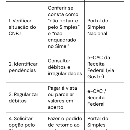
Conferir se
consta como
1. Verificar
“não optante
Portal do
situação do
pelo Simples”
Simples
CNPJ
e “não
Nacional
enquadrado
no Simei”
e-CAC da
Consultar
2. Identificar
Receita
débitos e
pendências
Federal (via
irregularidades
Gov.br)
Pagar à vista
e-CAC /
3. Regularizar
ou parcelar
Receita
débitos
valores em
Federal
aberto
4. Solicitar
Fazer o pedido
Portal do
opção pelo
de retorno ao
Simples