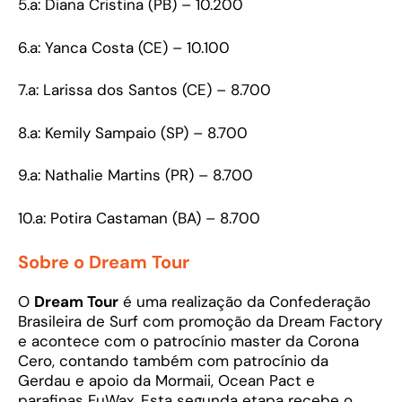
5.a: Diana Cristina (PB) – 10.200
6.a: Yanca Costa (CE) – 10.100
7.a: Larissa dos Santos (CE) – 8.700
8.a: Kemily Sampaio (SP) – 8.700
9.a: Nathalie Martins (PR) – 8.700
10.a: Potira Castaman (BA) – 8.700
Sobre o Dream Tour
O
Dream Tour
é uma realização da Confederação
Brasileira de Surf com promoção da Dream Factory
e acontece com o patrocínio master da Corona
Cero, contando também com patrocínio da
Gerdau e apoio da Mormaii, Ocean Pact e
parafinas FuWax. Esta segunda etapa recebe o