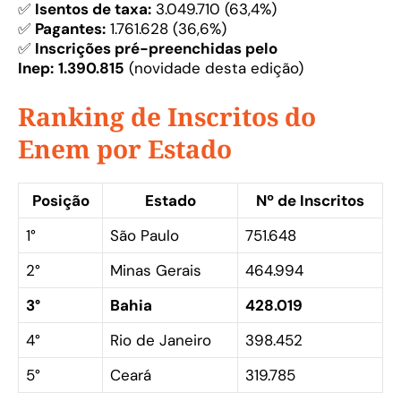
✅
Isentos de taxa:
3.049.710 (63,4%)
✅
Pagantes:
1.761.628 (36,6%)
✅
Inscrições pré-preenchidas pelo
Inep:
1.390.815
(novidade desta edição)
Ranking de Inscritos do
Enem por Estado
Posição
Estado
Nº de Inscritos
1°
São Paulo
751.648
2°
Minas Gerais
464.994
3°
Bahia
428.019
4°
Rio de Janeiro
398.452
5°
Ceará
319.785