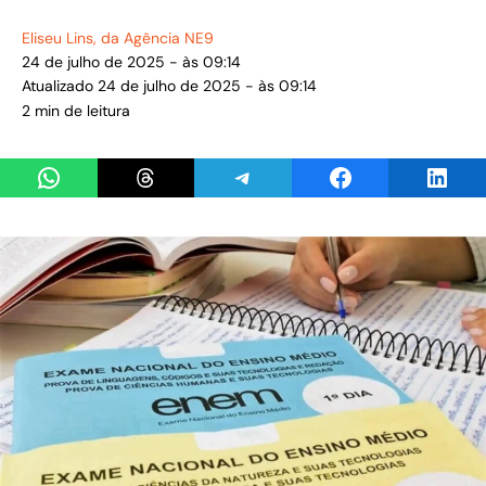
Eliseu Lins
, da Agência NE9
24 de julho de 2025 - às 09:14
Atualizado 24 de julho de 2025 - às 09:14
2 min de leitura
Share on WhatsApp
Share on Threads
Share on Telegram
Share on Facebook
Share 