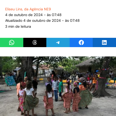
Eliseu Lins
, da Agência NE9
4 de outubro de 2024 - às 07:48
Atualizado 4 de outubro de 2024 - às 07:48
3 min de leitura
Share on WhatsApp
Share on Threads
Share on Telegram
Share on Facebook
Share 