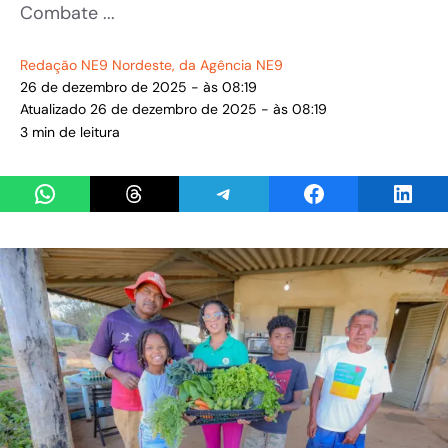
Combate ...
Redação NE9 Nordeste
, da Agência NE9
26 de dezembro de 2025 - às 08:19
Atualizado 26 de dezembro de 2025 - às 08:19
3 min de leitura
Share on WhatsApp
Share on Threads
Share on Telegram
Share on Facebook
Share 