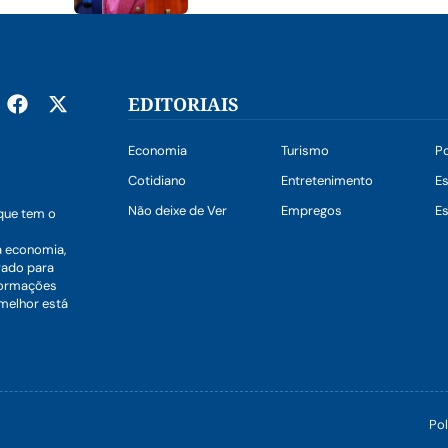
EDITORIAIS
Economia
Turismo
Po
Cotidiano
Entretenimento
E
Não deixe de Ver
Empregos
Es
que tem o
a economia,
vado para
nformações
 melhor está
Pol