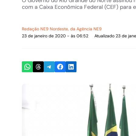
O Governo do Rio Grande do Norte assinou nes
com a Caixa Econômica Federal (CEF) para ex
Redação NE9 Nordeste
, da Agência NE9
23 de janeiro de 2020 - às 06:52
Atualizado 23 de jan
Share on WhatsApp
Share on Threads
Share on Telegram
Share on Facebook
Share on LinkedIn