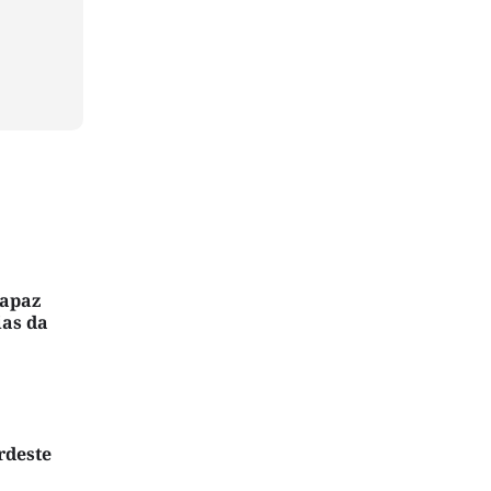
capaz
ias da
rdeste