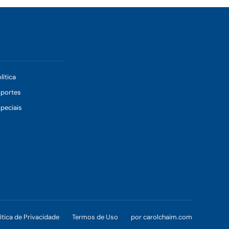
lítica
sportes
peciais
ítica de Privacidade
Termos de Uso
por carolchaim.com