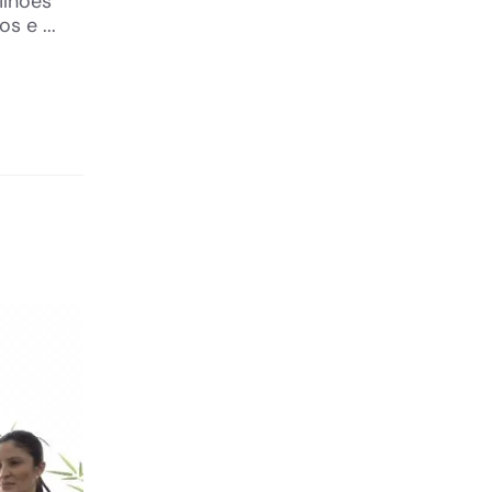
ilhões
 e ...