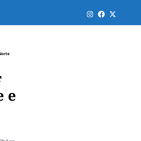
Norte
F
e e