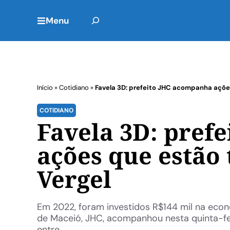
Menu
Início
»
Cotidiano
»
Favela 3D: prefeito JHC acompanha açõe
COTIDIANO
Favela 3D: pref
ações que estão
Vergel
Em 2022, foram investidos R$144 mil na eco
de Maceió, JHC, acompanhou nesta quinta-feir
entre ...