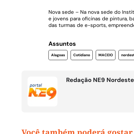
Nova sede – Na nova sede do Insti
e jovens para oficinas de pintura, ba
das turmas de e-sports, empreend
Assuntos
Alagoas
Cotidiano
MACEIO
nordes
Redação NE9 Nordeste
Você também poderá gostar