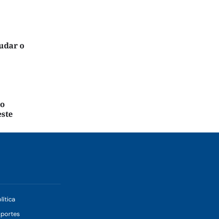
udar o
io
este
lítica
sportes