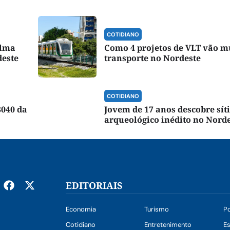
COTIDIANO
alma
Como 4 projetos de VLT vão m
deste
transporte no Nordeste
COTIDIANO
3040 da
Jovem de 17 anos descobre sít
arqueológico inédito no Nord
EDITORIAIS
Economia
Turismo
Po
Cotidiano
Entretenimento
E