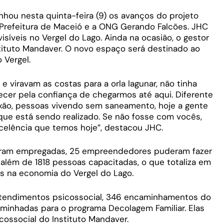
hou nesta quinta-feira (9) os avanços do projeto
a Prefeitura de Maceió e a ONG Gerando Falcões. JHC
síveis no Vergel do Lago. Ainda na ocasião, o gestor
tituto Mandaver. O novo espaço será destinado ao
 Vergel.
 viravam as costas para a orla lagunar, não tinha
ecer pela confiança de chegarmos até aqui. Diferente
ixão, pessoas vivendo sem saneamento, hoje a gente
ue está sendo realizado. Se não fosse com vocês,
celência que temos hoje”, destacou JHC.
ram empregadas, 25 empreendedores puderam fazer
 além de 1818 pessoas capacitadas, o que totaliza em
s na economia do Vergel do Lago.
7 atendimentos psicossocial, 346 encaminhamentos do
aminhadas para o programa Decolagem Familiar. Elas
ossocial do Instituto Mandaver.