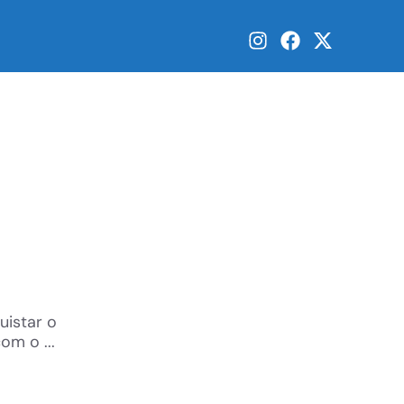
uistar o
om o ...