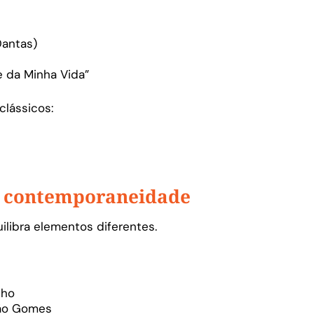
Dantas)
e da Minha Vida”
clássicos:
 e contemporaneidade
ilibra elementos diferentes.
nho
oão Gomes