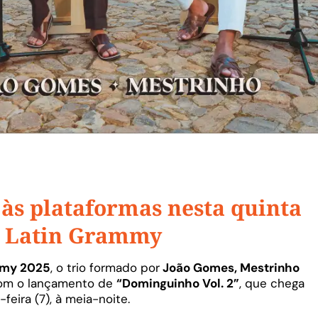
às plataformas nesta quinta
no Latin Grammy
mmy 2025
, o trio formado por
João Gomes, Mestrinho
com o lançamento de
“Dominguinho Vol. 2”
, que chega
feira (7), à meia-noite.