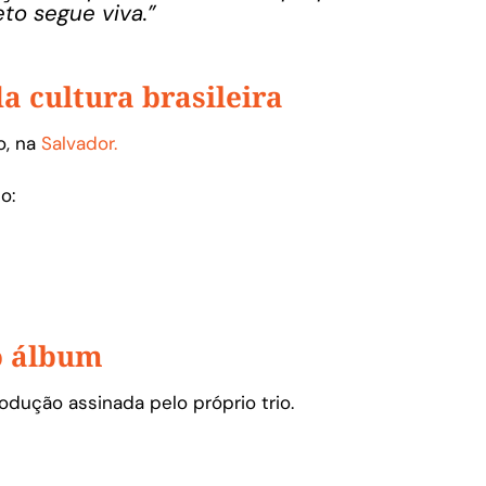
eto segue viva.”
a cultura brasileira
o, na
Salvador.
o:
o álbum
odução assinada pelo próprio trio.