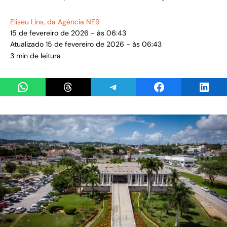
Eliseu Lins
, da Agência NE9
15 de fevereiro de 2026 - às 06:43
Atualizado 15 de fevereiro de 2026 - às 06:43
3 min de leitura
Share on WhatsApp
Share on Threads
Share on Telegram
Share on Facebook
Share 