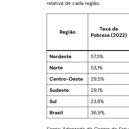
relativa de cada região:
Taxa de
Região
Pobreza (2022)
Nordeste
57,5%
Norte
53,1%
Centro-Oeste
29,5%
Sudeste
29,1%
Sul
23,8%
Brasil
36,9%
Fonte: Adaptado do Centro de Estu