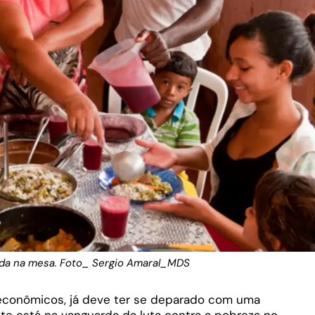
ida na mesa. Foto_ Sergio Amaral_MDS
econômicos, já deve ter se deparado com uma
e está na vanguarda da luta contra a pobreza no