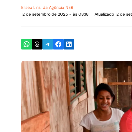
Eliseu Lins
, da Agência NE9
12 de setembro de 2025 - às 08:18
Atualizado 12 de s
Share on WhatsApp
Share on Threads
Share on Telegram
Share on Facebook
Share on LinkedIn