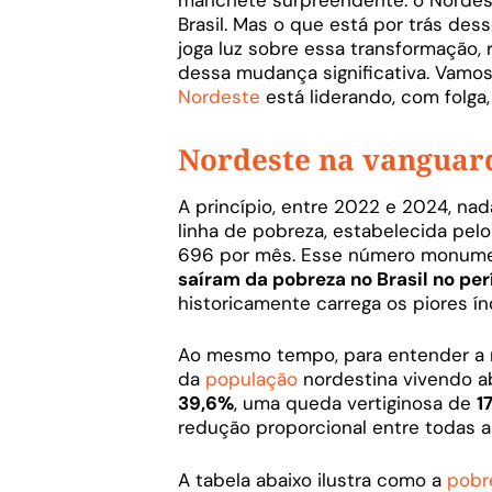
Brasil. Mas o que está por trás d
joga luz sobre essa transformação,
dessa mudança significativa. Vamo
Nordeste
está liderando, com folga
Nordeste na vanguard
A princípio, entre 2022 e 2024, n
linha de pobreza, estabelecida pel
696 por mês. Esse número monume
saíram da pobreza no Brasil no pe
historicamente carrega os piores í
Ao mesmo tempo, para entender a 
da
população
nordestina vivendo a
39,6%
, uma queda vertiginosa de
1
redução proporcional entre todas as
A tabela abaixo ilustra como a
pobr