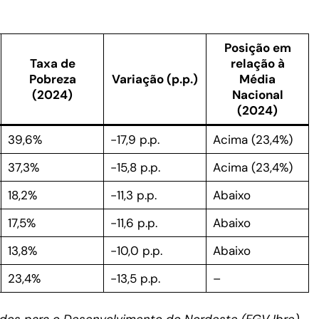
Posição em
Taxa de
relação à
Pobreza
Variação (p.p.)
Média
(2024)
Nacional
(2024)
39,6%
-17,9 p.p.
Acima (23,4%)
37,3%
-15,8 p.p.
Acima (23,4%)
18,2%
-11,3 p.p.
Abaixo
17,5%
-11,6 p.p.
Abaixo
13,8%
-10,0 p.p.
Abaixo
23,4%
-13,5 p.p.
–
dos para o Desenvolvimento do Nordeste (FGV Ibre).