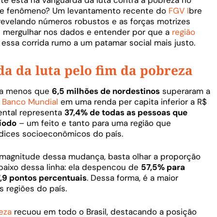
esse fenômeno? Um levantamento recente do
FGV I
bre
 revelando números robustos e as forças motrizes
s mergulhar nos dados e entender por que a
região
, essa corrida rumo a um patamar social mais justo.
a da luta pelo fim da pobreza
ada menos que
6,5 milhões de nordestinos
superaram a
o
Banco Mundial
em uma renda per capita inferior a R$
ntal representa
37,4% de todas as pessoas que
ríodo
– um feito e tanto para uma região que
ndices socioeconômicos do país.
magnitude dessa mudança, basta olhar a proporção
baixo dessa linha: ela despencou de
57,5% para
7,9 pontos percentuais
. Dessa forma, é a maior
 regiões do país.
eza
recuou em todo o Brasil, destacando a posição