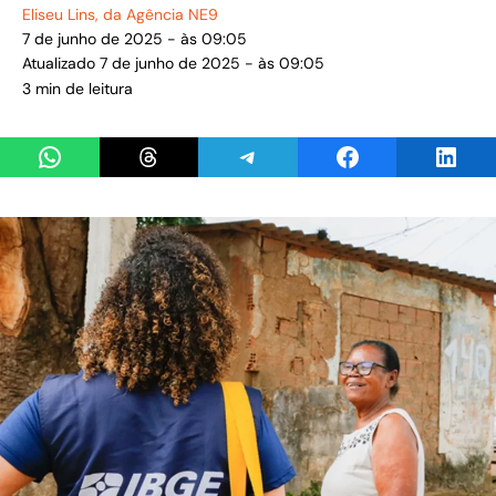
Eliseu Lins
, da Agência NE9
7 de junho de 2025 - às 09:05
Atualizado 7 de junho de 2025 - às 09:05
3 min de leitura
Share on WhatsApp
Share on Threads
Share on Telegram
Share on Facebook
Share 