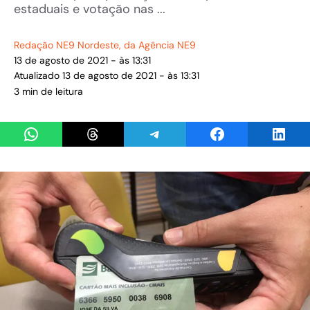
estaduais e votação nas ...
Redação NE9 Nordeste
, da Agência NE9
13 de agosto de 2021 - às 13:31
Atualizado 13 de agosto de 2021 - às 13:31
3 min de leitura
Share on WhatsApp
Share on Threads
Share on Telegram
Share on Facebook
Share 