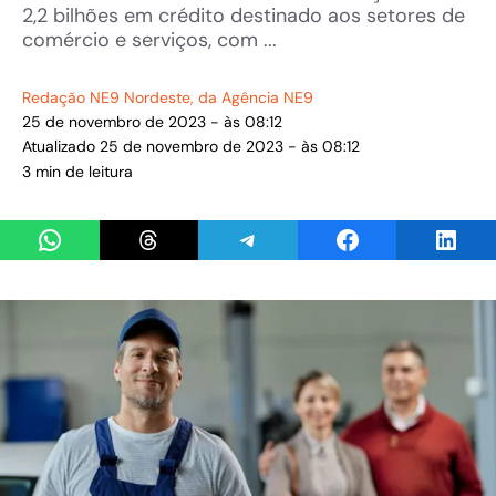
2,2 bilhões em crédito destinado aos setores de
comércio e serviços, com ...
Redação NE9 Nordeste
, da Agência NE9
25 de novembro de 2023 - às 08:12
Atualizado 25 de novembro de 2023 - às 08:12
3 min de leitura
Share on WhatsApp
Share on Threads
Share on Telegram
Share on Facebook
Share 