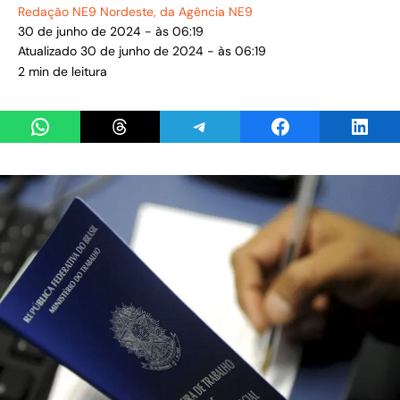
Redação NE9 Nordeste
, da Agência NE9
30 de junho de 2024 - às 06:19
Atualizado 30 de junho de 2024 - às 06:19
2 min de leitura
Share on WhatsApp
Share on Threads
Share on Telegram
Share on Facebook
Share 