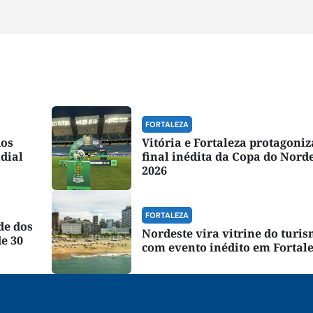
FORTALEZA
dos
Vitória e Fortaleza protagoni
dial
final inédita da Copa do Nord
2026
FORTALEZA
de dos
Nordeste vira vitrine do turi
e 30
com evento inédito em Fortal