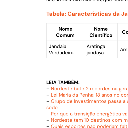
Tabela: Características da J
Nome
Nome
Co
Comum
Científico
Jandaia
Aratinga
Ama
Verdadeira
jandaya
LEIA TAMBÉM:
–
Nordeste bate 2 recordes na gera
–
Lei Maria da Penha: 18 anos no c
–
Grupo de Investimentos passa a 
sede
–
Por que a transição energética v
–
Nordeste tem 10 destinos com ma
–
Quais esportes não poderiam fal