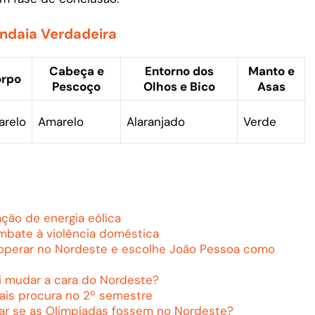
andaia Verdadeira
Cabeça e
Entorno dos
Manto e
rpo
Pescoço
Olhos e Bico
Asas
relo
Amarelo
Alaranjado
Verde
ção de energia eólica
ombate à violência doméstica
operar no Nordeste e escolhe João Pessoa como
ai mudar a cara do Nordeste?
is procura no 2º semestre
tar se as Olimpíadas fossem no Nordeste?