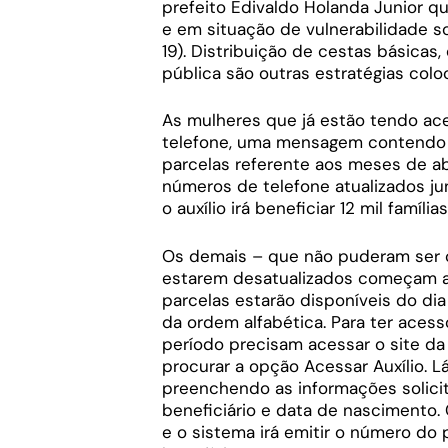
prefeito Edivaldo Holanda Junior q
e em situação de vulnerabilidade s
19). Distribuição de cestas básicas
pública são outras estratégias col
As mulheres que já estão tendo ac
telefone, uma mensagem contendo 
parcelas referente aos meses de abr
números de telefone atualizados j
o auxílio irá beneficiar 12 mil famí
Os demais – que não puderam ser c
estarem desatualizados começam a r
parcelas estarão disponíveis do dia 
da ordem alfabética. Para ter aces
período precisam acessar o site da p
procurar a opção Acessar Auxílio. L
preenchendo as informações solic
beneficiário e data de nascimento.
e o sistema irá emitir o número do