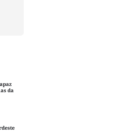
capaz
ias da
rdeste