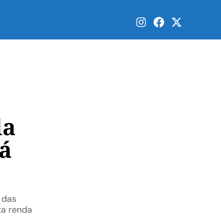
la
rá
 das
xa renda