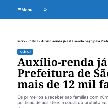
Menu
Início
»
Política
»
Auxílio-renda já está sendo pago pela Prefe
POLÍTICA
Auxílio-renda já
Prefeitura de S
mais de 12 mil f
Os primeiros a receber são famílias com núm
políticas de assistência social do prefeito E
e ...