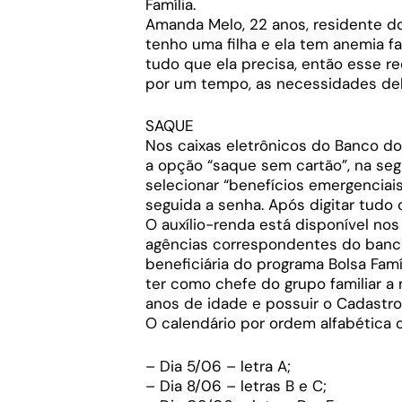
Família.
Amanda Melo, 22 anos, residente do 
tenho uma filha e ela tem anemia f
tudo que ela precisa, então esse r
por um tempo, as necessidades del
SAQUE
Nos caixas eletrônicos do Banco do B
a opção “saque sem cartão”, na seg
selecionar “benefícios emergenciai
seguida a senha. Após digitar tudo 
O auxílio-renda está disponível nos 
agências correspondentes do banco.
beneficiária do programa Bolsa Famíl
ter como chefe do grupo familiar a 
anos de idade e possuir o Cadastro
O calendário por ordem alfabética
– Dia 5/06 – letra A;
– Dia 8/06 – letras B e C;