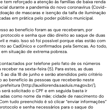
ue tem reforçado a atenção às famílias de baixa renda
ocial durante a pandemia do novo coronavírus (Covid-
, doação de mascaras e isenção da taifa de iluminação
ocadas em prática pelo poder público municipal.
esso ao benefício foram as que receberam, por
protocolo e senha que dão direito ao saque de duas
il e maio. Isso só foi possível porque elas estão com
unto ao CadÚnico e confirmados pela Semcas. Ao todo,
lias em situação de extrema pobreza.
ontactados por telefone pelo fato de os números
eceber na sexta-feira (5). Para estes, as duas
5 ao dia 18 de junho e serão atendidos pelo critério
so ao benefício às pessoas que receberão neste
refeitura (http://auxiliorenda.saoluis.ma.gov.br/),
á será solicitado o CPF e em seguida basta ir
itadas como nome da mãe; cidade de nascimento do
 Com tudo preenchido é só clicar “enviar informações”
 protocolo e senha necessários para o saque do