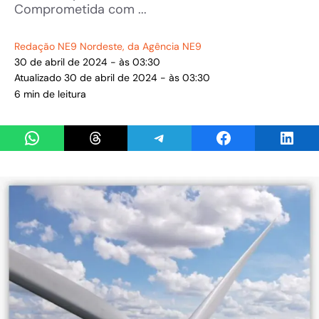
Comprometida com ...
Redação NE9 Nordeste
, da Agência NE9
30 de abril de 2024 - às 03:30
Atualizado 30 de abril de 2024 - às 03:30
6 min de leitura
Share on WhatsApp
Share on Threads
Share on Telegram
Share on Facebook
Share 