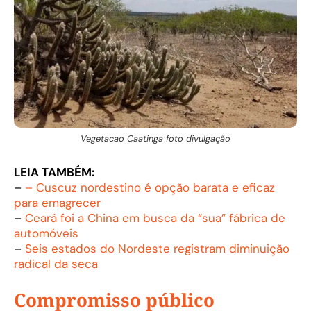
Vegetacao Caatinga foto divulgação
LEIA TAMBÉM:
–
– Cuscuz nordestino é opção barata e eficaz
para emagrecer
–
Ceará foi a China em busca da “sua” fábrica de
automóveis
–
Seis estados do Nordeste registram diminuição
radical da seca
Compromisso público