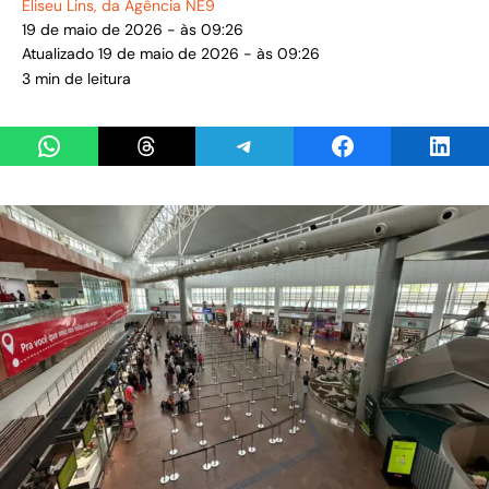
Eliseu Lins
, da Agência NE9
19 de maio de 2026 - às 09:26
Atualizado 19 de maio de 2026 - às 09:26
3 min de leitura
Share on WhatsApp
Share on Threads
Share on Telegram
Share on Facebook
Share 