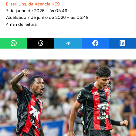
Eliseu Lins
, da Agência NE9
7 de junho de 2026 - às 05:49
Atualizado 7 de junho de 2026 - às 05:49
4 min de leitura
Share on WhatsApp
Share on Threads
Share on Telegram
Share on Facebook
Share 