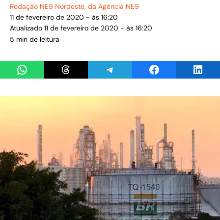
Redação NE9 Nordeste
, da Agência NE9
11 de fevereiro de 2020 - às 16:20
Atualizado 11 de fevereiro de 2020 - às 16:20
5 min de leitura
Share on WhatsApp
Share on Threads
Share on Telegram
Share on Facebook
Share 