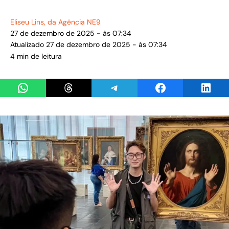
Eliseu Lins
, da Agência NE9
27 de dezembro de 2025 - às 07:34
Atualizado 27 de dezembro de 2025 - às 07:34
4 min de leitura
Share on WhatsApp
Share on Threads
Share on Telegram
Share on Facebook
Share 