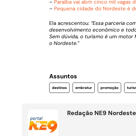
–
Paraíba vai abrir cinco mil vagas
–
Pequena cidade do Nordeste é 
Ela acrescentou:
“Essa parceria co
desenvolvimento econômico e todo o
Sem dúvida, o turismo é um motor
o Nordeste.”
Assuntos
destinos
embratur
promoção
turi
Redação NE9 Nordeste