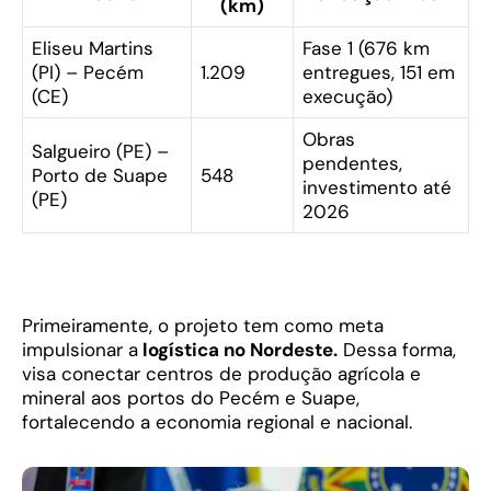
(km)
Eliseu Martins
Fase 1 (676 km
(PI) – Pecém
1.209
entregues, 151 em
(CE)
execução)
Obras
Salgueiro (PE) –
pendentes,
Porto de Suape
548
investimento até
(PE)
2026
Primeiramente, o projeto tem como meta
impulsionar a
logística no Nordeste.
Dessa forma,
visa conectar centros de produção agrícola e
mineral aos portos do Pecém e Suape,
fortalecendo a economia regional e nacional.