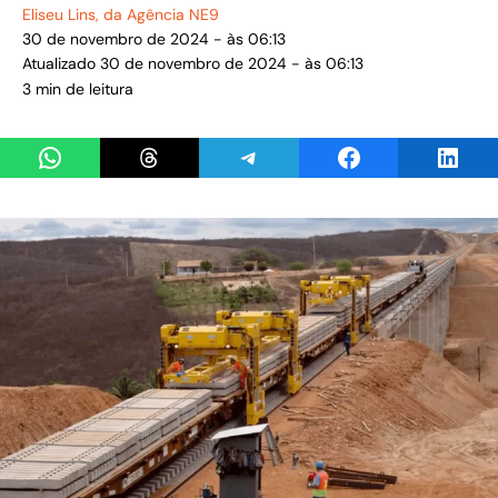
Eliseu Lins
, da Agência NE9
30 de novembro de 2024 - às 06:13
Atualizado 30 de novembro de 2024 - às 06:13
3 min de leitura
Share on WhatsApp
Share on Threads
Share on Telegram
Share on Facebook
Share 