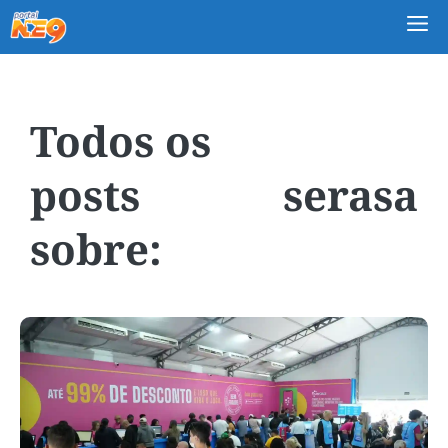
M
serasa