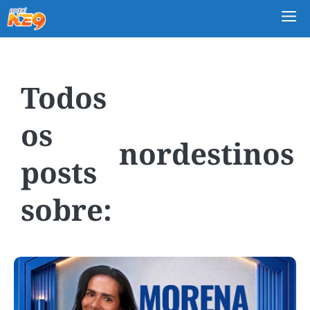
M
nordestinos