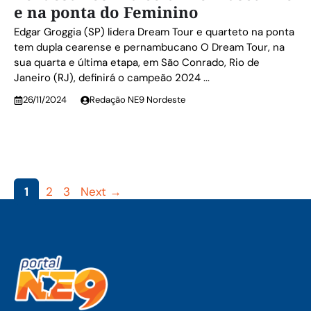
e na ponta do Feminino
Edgar Groggia (SP) lidera Dream Tour e quarteto na ponta
tem dupla cearense e pernambucano O Dream Tour, na
sua quarta e última etapa, em São Conrado, Rio de
Janeiro (RJ), definirá o campeão 2024 ...
26/11/2024
Redação NE9 Nordeste
Page
Page
Page
1
2
3
Next
→