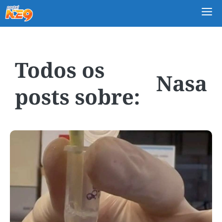
M
Nasa