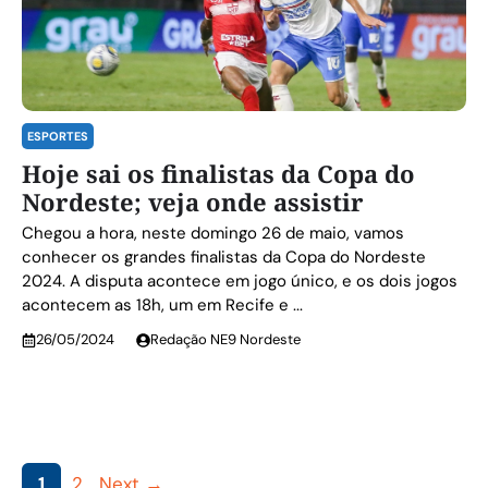
ESPORTES
Hoje sai os finalistas da Copa do
Nordeste; veja onde assistir
Chegou a hora, neste domingo 26 de maio, vamos
conhecer os grandes finalistas da Copa do Nordeste
2024. A disputa acontece em jogo único, e os dois jogos
acontecem as 18h, um em Recife e ...
26/05/2024
Redação NE9 Nordeste
Page
Page
1
2
Next
→