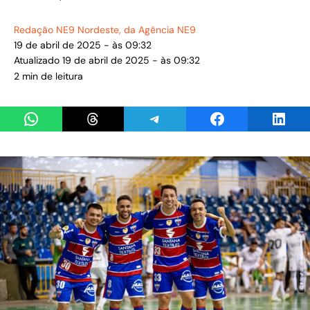
Redação NE9 Nordeste
, da Agência NE9
19 de abril de 2025 - às 09:32
Atualizado 19 de abril de 2025 - às 09:32
2 min de leitura
Share on WhatsApp
Share on Threads
Share on Telegram
Share on Facebook
Share 