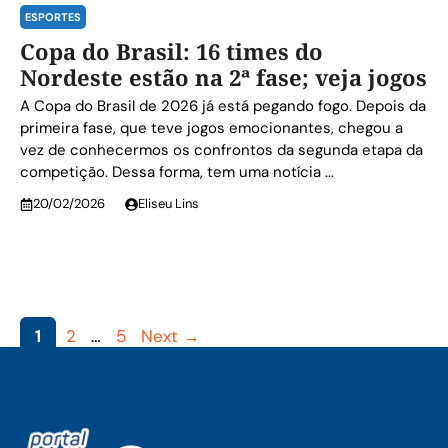
ESPORTES
Copa do Brasil: 16 times do
Nordeste estão na 2ª fase; veja jogos
A Copa do Brasil de 2026 já está pegando fogo. Depois da
primeira fase, que teve jogos emocionantes, chegou a
vez de conhecermos os confrontos da segunda etapa da
competição. Dessa forma, tem uma notícia ...
20/02/2026
Eliseu Lins
Page
Page
Page
1
2
…
5
Next
→