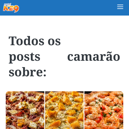
M
camarão